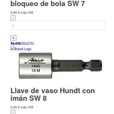
bloqueo de bola SW 7
3,95
€
más IVA
Tienda
AL PRODUCTO
Productos
Llave de vaso Hundt con
imán SW 8
3,65
€
más IVA