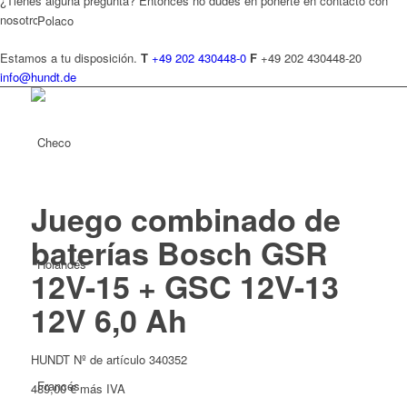
¿Tienes alguna pregunta? Entonces no dudes en ponerte en contacto con
nosotros.
Polaco
Estamos a tu disposición.
T
+49 202 430448-0
F
+49 202 430448-20
info@hundt.de
Checo
Juego combinado de
baterías Bosch GSR
Holandés
12V-15 + GSC 12V-13
12V 6,0 Ah
HUNDT Nº de artículo 340352
Francés
489,00
€
más IVA