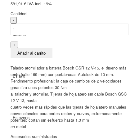
581,91
€
IVA incl. 19%
Cantidad:
Juego
combinado
de
Italiano
baterías
Bosch
GSR
Añadir al carrito
12V-
15
Taladro atornillador a batería Bosch GSR 12 V-15, el diseño más
+
corto (sólo 169 mm) con portabrocas Autolock de 10 mm.
Eslavo
GSC
Rendimiento profesional: la caja de cambios de 2 velocidades
12V-
garantiza unos potentes 30 Nm
13
al taladrar y atornillar, Tijeras de hojalatero sin cable Bosch GSC
12V
12 V-13, hasta
6,0
cuatro veces más rápidas que las tijeras de hojalatero manuales
Ah
convencionales para cortes rectos y curvos, extremadamente
Esloveno
cantidad
potentes: cortan sin esfuerzo hasta 1,3 mm
en metal
Accesorios suministrados