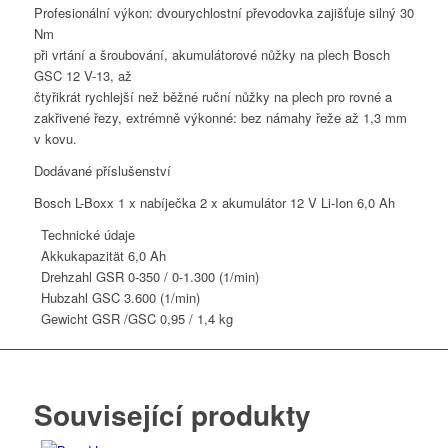
+
Profesionální výkon: dvourychlostní převodovka zajišťuje silný 30
GSC
Nm
12V-
při vrtání a šroubování, akumulátorové nůžky na plech Bosch
13
GSC 12 V-13, až
12V
čtyřikrát rychlejší než běžné ruční nůžky na plech pro rovné a
6,0
zakřivené řezy, extrémně výkonné: bez námahy řeže až 1,3 mm
Ah
v kovu.
množství
Dodávané příslušenství
Bosch L-Boxx 1 x nabíječka 2 x akumulátor 12 V Li-Ion 6,0 Ah
Technické údaje
Akkukapazität
6,0 Ah
Drehzahl
GSR 0-350 / 0-1.300 (1/min)
Hubzahl
GSC 3.600 (1/min)
Gewicht
GSR /GSC 0,95 / 1,4 kg
Související produkty