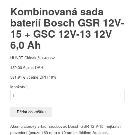
Kombinovaná sada
baterií Bosch GSR 12V-
15 + GSC 12V-13 12V
6,0 Ah
HUNDT Článek č. 340352
489,00
€
plus DPH
581,91
€
včetně DPH 19%
Množství:
Kombinovaná
sada
baterií
Bosch
Přidat do košíku
GSR
12V-
Akumulátorový vrtací šroubovák Bosch GSR 12 V-15, nejkratší
15
provedení (pouze 169 mm) s 10mm sklíčidlem Autolock.