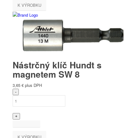
K VÝROBKU
Nástrčný klíč Hundt s
magnetem SW 8
3,65
€
plus DPH
K VÝROBKU