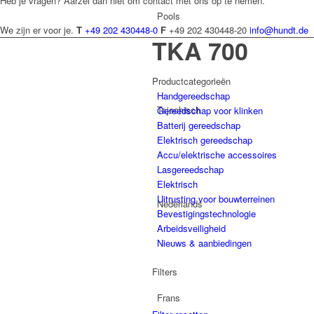
Heb je vragen? Aarzel dan niet om contact met ons op te nemen.
Pools
We zijn er voor je.
T
+49 202 430448-0
F
+49 202 430448-20
info@hundt.de
TKA 700
Productcategorieën
Handgereedschap
Tsjechisch
Gereedschap voor klinken
Batterij gereedschap
Elektrisch gereedschap
Accu/elektrische accessoires
Lasgereedschap
Elektrisch
Uitrusting voor bouwterreinen
Nederlands
Bevestigingstechnologie
Arbeidsveiligheid
Nieuws & aanbiedingen
Filters
Frans