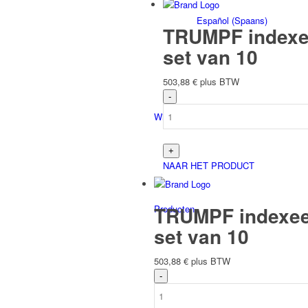
Español
(
Spaans
)
TRUMPF indexee
set van 10
503,88
€
plus BTW
Winkel overzicht
NAAR HET PRODUCT
TRUMPF indexeer
Producten
set van 10
503,88
€
plus BTW
Winkel op