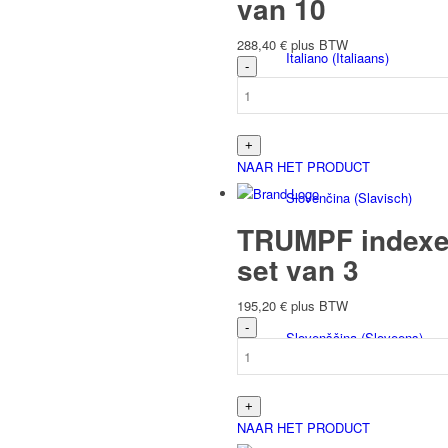
van 10
288,40
€
plus BTW
Italiano
(
Italiaans
)
NAAR HET PRODUCT
Slovenčina
(
Slavisch
)
TRUMPF indexee
set van 3
195,20
€
plus BTW
Slovenščina
(
Sloveens
)
NAAR HET PRODUCT