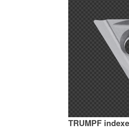
Polski
(
Pools
)
Čeština
(
Tsjechisch
)
Français
(
Frans
)
TRUMPF indexee