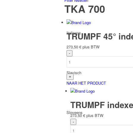
Filter resetten
TKA 700
Italiaans
TRUMPF 45° inde
273,50
€
plus BTW
Slavisch
NAAR HET PRODUCT
TRUMPF indexee
Sloveens
273,50
€
plus BTW