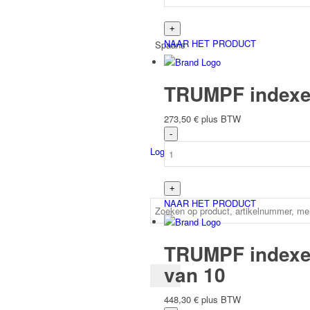
NAAR HET PRODUCT
Spaans
TRUMPF indexee
273,50
€
plus BTW
Login
NAAR HET PRODUCT
TRUMPF indexee
van 10
448,30
€
plus BTW