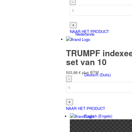
NAAR HET PRODUCT
Nederlands
TRUMPF indexeer
set van 10
503,88
€
plus BTW
Deutsch
(
Duits
)
NAAR HET PRODUCT
English
(
Engels
)