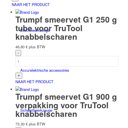
NAAR HET PRODUCT
Trumpf smeervet G1 250 g
tube voor TruTool
Elektro­werk­zeuge
knabbelscharen
46,80
€
plus BTW
Accu/elektrische accessoires
NAAR HET PRODUCT
Trumpf smeervet G1 900 g
verpakking voor TruTool
Schweiß­werk­zeuge
knabbelscharen
73,30
€
plus BTW