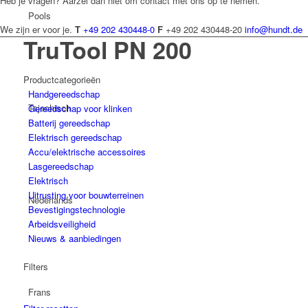
Heb je vragen? Aarzel dan niet om contact met ons op te nemen.
Pools
We zijn er voor je.
T
+49 202 430448-0
F
+49 202 430448-20
info@hundt.de
TruTool PN 200
Productcategorieën
Handgereedschap
Tsjechisch
Gereedschap voor klinken
Batterij gereedschap
Elektrisch gereedschap
Accu/elektrische accessoires
Lasgereedschap
Elektrisch
Uitrusting voor bouwterreinen
Nederlands
Bevestigingstechnologie
Arbeidsveiligheid
Nieuws & aanbiedingen
Filters
Frans