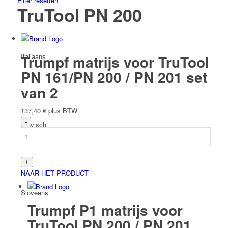
Filter resetten
TruTool PN 200
Italiaans
Trumpf matrijs voor TruTool
PN 161/PN 200 / PN 201 set
van 2
137,40
€
plus BTW
Slavisch
NAAR HET PRODUCT
Sloveens
Trumpf P1 matrijs voor
TruTool PN 200 / PN 201