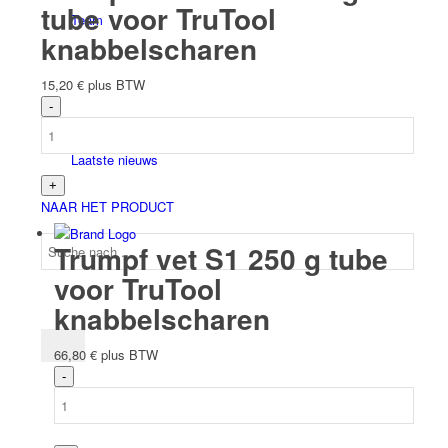
tube voor TruTool
Team
knabbelscharen
15,20
€
plus BTW
Laatste nieuws
NAAR HET PRODUCT
Trumpf vet S1 250 g tube
voor TruTool
knabbelscharen
66,80
€
plus BTW