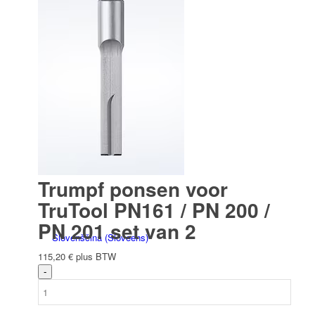
Italiano
(
Italiaans
)
Slovenčina
(
Slavisch
)
Trumpf ponsen voor
TruTool PN161 / PN 200 /
PN 201 set van 2
Slovenščina
(
Sloveens
)
115,20
€
plus BTW