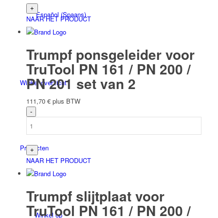
Español
(
Spaans
)
NAAR HET PRODUCT
Trumpf ponsgeleider voor
TruTool PN 161 / PN 200 /
PN 201 set van 2
Winkel overzicht
111,70
€
plus BTW
Producten
NAAR HET PRODUCT
Trumpf slijtplaat voor
TruTool PN 161 / PN 200 /
Winkel op