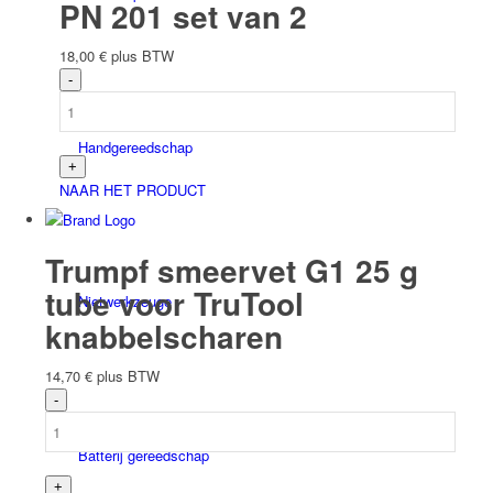
PN 201 set van 2
18,00
€
plus BTW
Handgereedschap
NAAR HET PRODUCT
Trumpf smeervet G1 25 g
tube voor TruTool
Niet­werk­zeuge
knabbelscharen
14,70
€
plus BTW
Batterij gereedschap