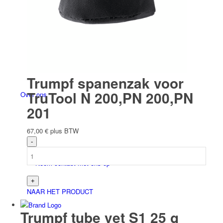
Befesti­gungs­technik
Trumpf spanenzak voor
TruTool N 200,PN 200,PN
Over ons
201
67,00
€
plus BTW
Neem contact met ons op
NAAR HET PRODUCT
Trumpf tube vet S1 25 g