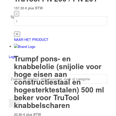
157,30
€
plus BTW
Spaans
NAAR HET PRODUCT
Trumpf pons- en
Login
knabbelolie (snijolie voor
hoge eisen aan
constructiestaal en
hogesterktestalen) 500 ml
beker voor TruTool
knabbelscharen
20,90
€
plus BTW