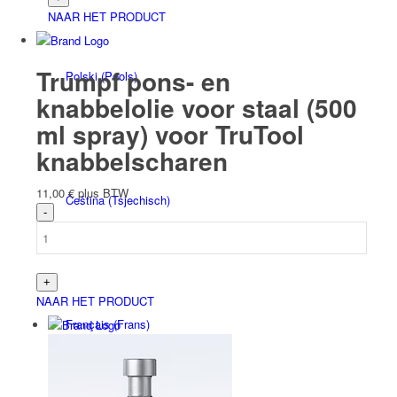
NAAR HET PRODUCT
Trumpf pons- en
Polski
(
Pools
)
knabbelolie voor staal (500
ml spray) voor TruTool
knabbelscharen
11,00
€
plus BTW
Čeština
(
Tsjechisch
)
NAAR HET PRODUCT
Français
(
Frans
)