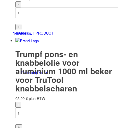
Nederlands
NAAR HET PRODUCT
Trumpf pons- en
knabbelolie voor
aluminium 1000 ml beker
Deutsch
(
Duits
)
voor TruTool
knabbelscharen
98,20
€
plus BTW
English
(
Engels
)