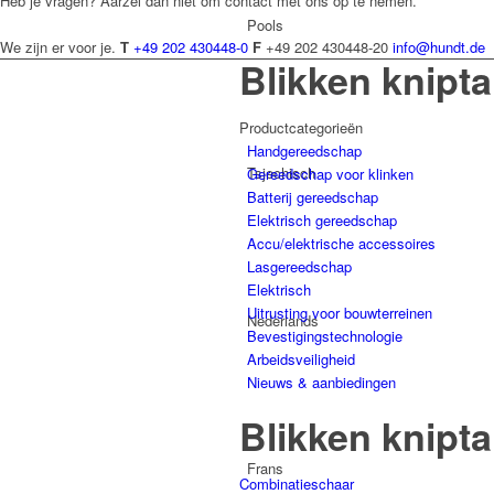
Heb je vragen? Aarzel dan niet om contact met ons op te nemen.
Pools
We zijn er voor je.
T
+49 202 430448-0
F
+49 202 430448-20
info@hundt.de
Blikken knipt
Productcategorieën
Handgereedschap
Tsjechisch
Gereedschap voor klinken
Batterij gereedschap
Elektrisch gereedschap
Accu/elektrische accessoires
Lasgereedschap
Elektrisch
Uitrusting voor bouwterreinen
Nederlands
Bevestigingstechnologie
Arbeidsveiligheid
Nieuws & aanbiedingen
Blikken knipt
Frans
Combinatieschaar