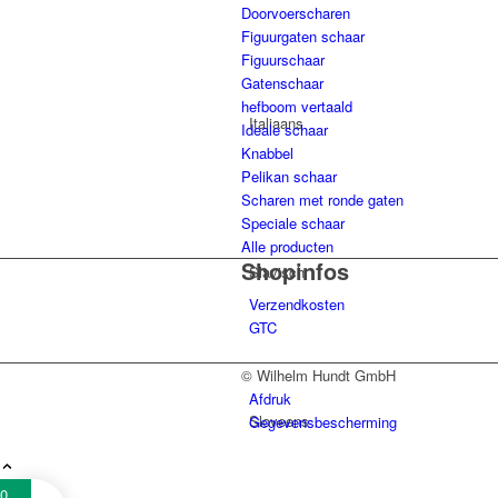
Doorvoerscharen
Figuurgaten schaar
Figuurschaar
Gatenschaar
hefboom vertaald
Italiaans
Ideale schaar
Knabbel
Pelikan schaar
Scharen met ronde gaten
Speciale schaar
Alle producten
Shopinfos
Slavisch
Verzendkosten
GTC
© Wilhelm Hundt GmbH
Afdruk
Sloveens
Gegevensbescherming
0