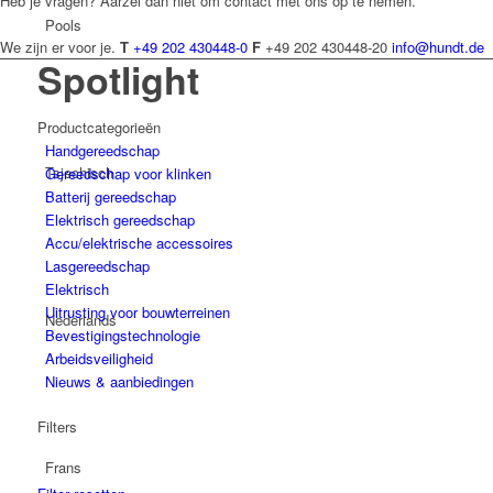
Heb je vragen? Aarzel dan niet om contact met ons op te nemen.
Pools
We zijn er voor je.
T
+49 202 430448-0
F
+49 202 430448-20
info@hundt.de
Spotlight
Productcategorieën
Handgereedschap
Tsjechisch
Gereedschap voor klinken
Batterij gereedschap
Elektrisch gereedschap
Accu/elektrische accessoires
Lasgereedschap
Elektrisch
Uitrusting voor bouwterreinen
Nederlands
Bevestigingstechnologie
Arbeidsveiligheid
Nieuws & aanbiedingen
Filters
Frans