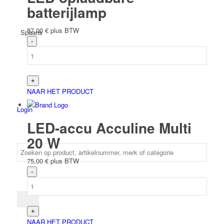
batterijlamp
87,00
€
plus BTW
Spaans
NAAR HET PRODUCT
Login
LED-accu Acculine Multi
20 W
75,00
€
plus BTW
NAAR HET PRODUCT