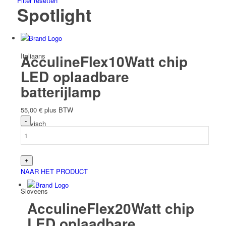
Filter resetten
Spotlight
Italiaans
AcculineFlex10Watt chip
LED oplaadbare
batterijlamp
55,00
€
plus BTW
Slavisch
NAAR HET PRODUCT
Sloveens
AcculineFlex20Watt chip
LED oplaadbare