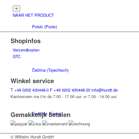
NAAR HET PRODUCT
Polski
(
Pools
)
Shopinfos
Verzendkosten
GTC
Čeština
(
Tsjechisch
)
Winkel service
T
+49 0202 430448-0
F
+49 0202 430448-20
info@hundt.de
Kantooruren ma t/m do 7.00 - 17.00 uur, vr 7.00 - 14.00 uur.
Gemakkelijk betalen
Français
(
Frans
)
© Wilhelm Hundt GmbH