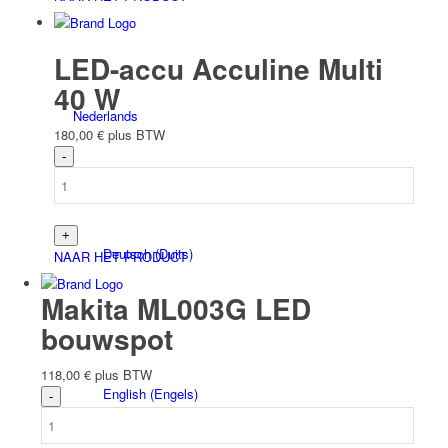
LED-accu Acculine Multi
40 W
Nederlands
180,00
€
plus BTW
Deutsch
(
Duits
)
NAAR HET PRODUCT
Makita ML003G LED
bouwspot
118,00
€
plus BTW
English
(
Engels
)