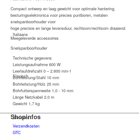
Compact ontwerp en laag gewicht voor optimale hantering,
besturingselektronica voor precies puntboren, metalen
snelspanboorhouder voor
hoge precisie en lange levensduur, rechtsom/rechtsom draaiend.
Italiaans
Meegeleverde accessoires
Snelspanboorhouder
Technische gegevens
Leistungsaufnahme
600 W
Leerlaufdrehzahl
0 – 2.600 min-1
Slavisch
Bohrleistung/Stahl
10 mm
Bohrleitstung/Holz
25 mm
Bohrfutterspannweite
1,0 - 10 mm
Länge Netzkabel
2,0 m
Gewicht
1,7 kg
Shopinfos
Sloveens
Verzendkosten
GTC