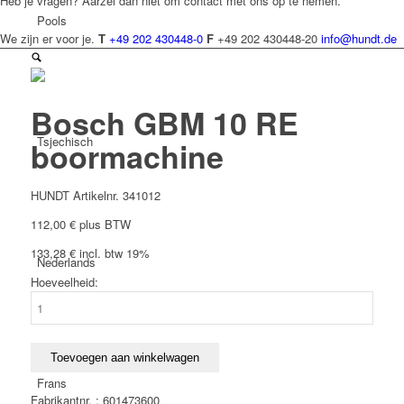
Heb je vragen? Aarzel dan niet om contact met ons op te nemen.
Pools
We zijn er voor je.
T
+49 202 430448-0
F
+49 202 430448-20
info@hundt.de
Bosch GBM 10 RE
Tsjechisch
boormachine
HUNDT Artikelnr. 341012
112,00
€
plus BTW
133,28
€
incl. btw 19%
Nederlands
Hoeveelheid:
Bosch
GBM
10
RE
Toevoegen aan winkelwagen
boormachine
Frans
aantal
Fabrikantnr. : 601473600