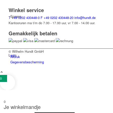
Winkel service
Spaans
T
+49 0202 430448-0
F
+49 0202 430448-20
info@hundt.de
Kantooruren ma t/m do 7.00 - 17.00 uur, vr 7.00 - 14.00 uur.
Gemakkelijk betalen
© Wilhelm Hundt GmbH
Login
Afdruk
Gegevensbescherming
0
0
Je winkelmandje