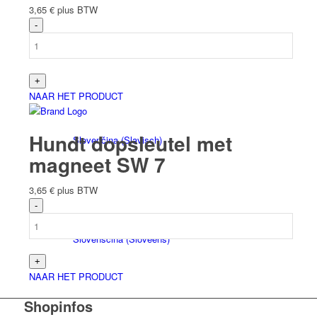
3,65
€
plus BTW
Italiano
(
Italiaans
)
NAAR HET PRODUCT
Hundt dopsleutel met
Slovenčina
(
Slavisch
)
magneet SW 7
3,65
€
plus BTW
Slovenščina
(
Sloveens
)
NAAR HET PRODUCT
Shopinfos