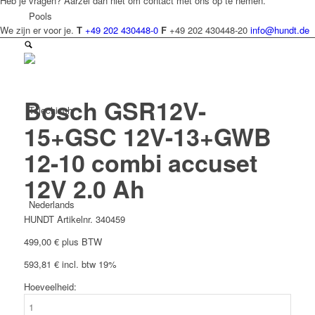
Heb je vragen? Aarzel dan niet om contact met ons op te nemen.
Pools
We zijn er voor je.
T
+49 202 430448-0
F
+49 202 430448-20
info@hundt.de
Bosch GSR12V-
Tsjechisch
15+GSC 12V-13+GWB
12-10 combi accuset
12V 2.0 Ah
Nederlands
HUNDT Artikelnr. 340459
499,00
€
plus BTW
593,81
€
incl. btw 19%
Hoeveelheid:
Frans
Bosch