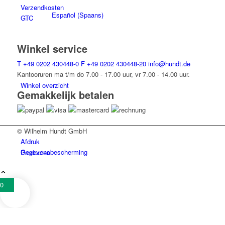
Verzendkosten
Español
(
Spaans
)
GTC
Winkel service
T
+49 0202 430448-0
F
+49 0202 430448-20
info@hundt.de
Kantooruren ma t/m do 7.00 - 17.00 uur, vr 7.00 - 14.00 uur.
Winkel overzicht
Gemakkelijk betalen
© Wilhelm Hundt GmbH
Afdruk
Gegevensbescherming
Producten
0
Winkel op