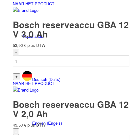
NAAR HET PRODUCT
Bosch reserveaccu GBA 12
V 3,0 Ah
Nederlands
53,90
€
plus BTW
Deutsch
(
Duits
)
NAAR HET PRODUCT
Bosch reserveaccu GBA 12
V 2,0 Ah
English
(
Engels
)
43,50
€
plus BTW