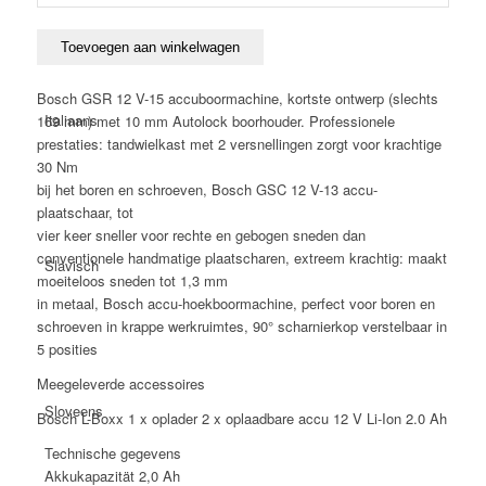
GSR12V-
15+GSC
12V-
Toevoegen aan winkelwagen
13+GWB
12-
Bosch GSR 12 V-15 accuboormachine, kortste ontwerp (slechts
10
Italiaans
169 mm) met 10 mm Autolock boorhouder. Professionele
combi
prestaties: tandwielkast met 2 versnellingen zorgt voor krachtige
accuset
30 Nm
12V
bij het boren en schroeven, Bosch GSC 12 V-13 accu-
2.0
plaatschaar, tot
Ah
vier keer sneller voor rechte en gebogen sneden dan
aantal
conventionele handmatige plaatscharen, extreem krachtig: maakt
Slavisch
moeiteloos sneden tot 1,3 mm
in metaal, Bosch accu-hoekboormachine, perfect voor boren en
schroeven in krappe werkruimtes, 90° scharnierkop verstelbaar in
5 posities
Meegeleverde accessoires
Sloveens
Bosch L-Boxx 1 x oplader 2 x oplaadbare accu 12 V Li-Ion 2.0 Ah
Technische gegevens
Akkukapazität
2,0 Ah