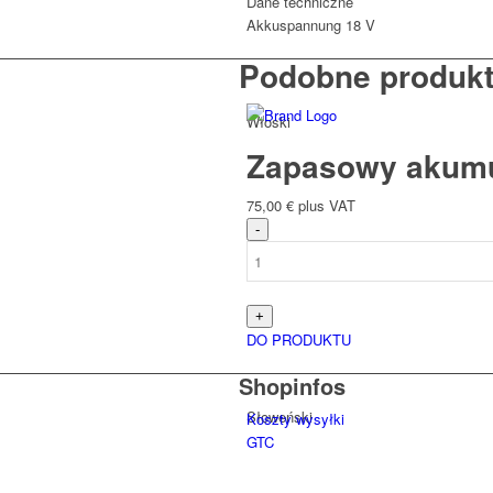
Dane techniczne
Akkuspannung
18 V
Podobne produk
Włoski
Zapasowy akumu
75,00
€
plus VAT
Słowacki
DO PRODUKTU
Shopinfos
Słoweński
Koszty wysyłki
GTC