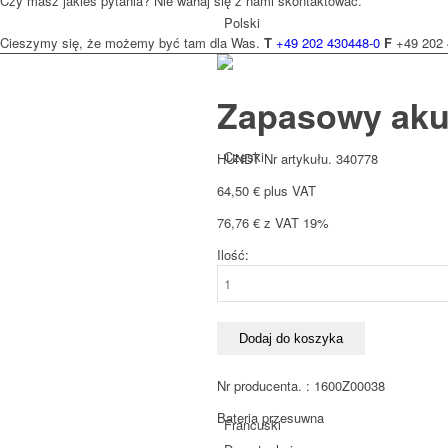
Czy masz jakieś pytania? Nie wahaj się z nami skontaktować.
Polski
Cieszymy się, że możemy być tam dla Was.
T
+49 202 430448-0
F
+49 202 
Zapasowy aku
Czeski
HUNDT Nr artykułu. 340778
64,50
€
plus VAT
76,76
€
z VAT 19%
Ilość:
ilość
Holenderski
Zapasowy
akumulator
Bosch
Dodaj do koszyka
GBA
18V
Nr producenta. : 1600Z00038
4,0
Bateria przesuwna
Ah
Francuski