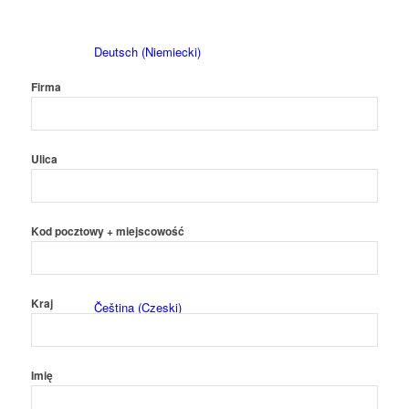
Deutsch
(
Niemiecki
)
Firma
Ulica
English
(
Angielski
)
Kod pocztowy + miejscowość
Kraj
Čeština
(
Czeski
)
Imię