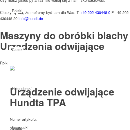
Czy masz jakieś pytania? Nie wahaj się z nami skontaktować.
Polski
Cieszymy się, że możemy być tam dla Was.
T
+49 202 430448-0
F
+49 202
430448-20
info@hundt.de
Maszyny do obróbki blachy
Urządzenia odwijające
Czeski
Rolki
Urządzenie odwijające
Holenderski
Hundta TPA
Numer artykułu:
Francuski
204050