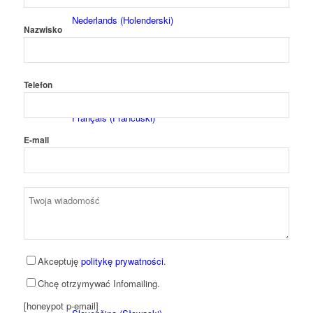
Nederlands
(
Holenderski
)
Nazwisko
Telefon
Français
(
Francuski
)
E-mail
Italiano
(
Włoski
)
Akceptuję
politykę prywatności
.
Chcę otrzymywać Infomailing.
[honeypot p-email]