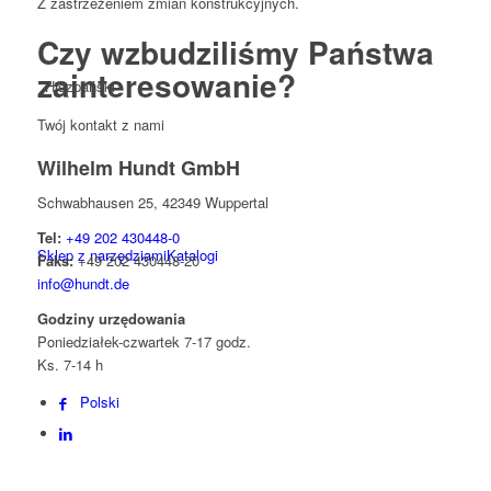
Z zastrzeżeniem zmian konstrukcyjnych.
Czy
wzbudziliśmy
Państwa
zainteresowanie?
Hiszpański
Twój kontakt z nami
Wilhelm Hundt GmbH
Schwabhausen 25, 42349 Wuppertal
Tel:
+49 202 430448-0
Sklep z narzędziami
Katalogi
Faks:
+49 202 430448-20
info@hundt.de
Godziny urzędowania
Poniedziałek-czwartek 7-17 godz.
Ks. 7-14 h
Polski