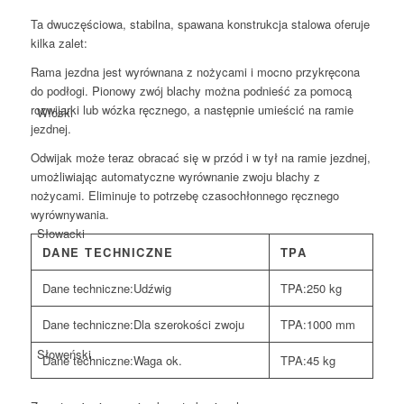
Ta dwuczęściowa, stabilna, spawana konstrukcja stalowa oferuje
kilka zalet:
Rama jezdna jest wyrównana z nożycami i mocno przykręcona
do podłogi. Pionowy zwój blachy można podnieść za pomocą
rozwijarki lub wózka ręcznego, a następnie umieścić na ramie
Włoski
jezdnej.
Odwijak może teraz obracać się w przód i w tył na ramie jezdnej,
umożliwiając automatyczne wyrównanie zwoju blachy z
nożycami. Eliminuje to potrzebę czasochłonnego ręcznego
wyrównywania.
Słowacki
DANE TECHNICZNE
TPA
Dane techniczne:
Udźwig
TPA:
250 kg
Dane techniczne:
Dla szerokości zwoju
TPA:
1000 mm
Słoweński
Dane techniczne:
Waga ok.
TPA:
45 kg