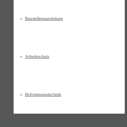
Bau­stellen­aus­rüstung
Arbeits­schutz
Befesti­gungs­technik