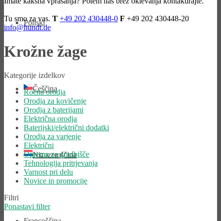
Imate kakšna vprašanja? Potem nas brez oklevanja kontaktirajte.
Tu smo za vas.
T
+49 202 430448-0
F
+49 202 430448-20
Poljski
info@hundt.de
Krožne žage
Kategorije izdelkov
Češčina
Ročna orodja
Orodja za kovičenje
Orodja z baterijami
Električna orodja
Baterijski/električni dodatki
Orodja za varjenje
Električni
Oprema za gradbišče
Nizozemščina
Tehnologija pritrjevanja
Varnost pri delu
Novice in promocije
Filtri
Ponastavi filter
Francoščina