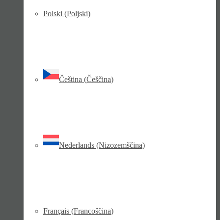
Polski
(
Poljski
)
Čeština
(
Češčina
)
Nederlands
(
Nizozemščina
)
Français
(
Francoščina
)