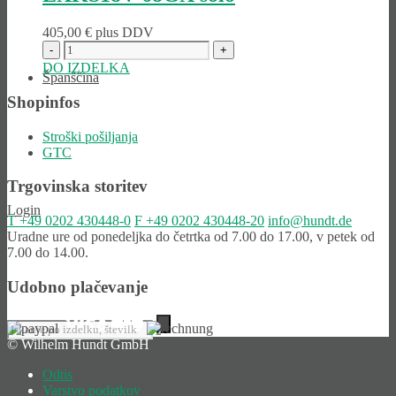
405,00
€
plus DDV
DO IZDELKA
Španščina
Shopinfos
Stroški pošiljanja
GTC
Trgovinska storitev
Login
T
+49 0202 430448-0
F
+49 0202 430448-20
info@hundt.de
Uradne ure od ponedeljka do četrtka od 7.00 do 17.00, v petek od
7.00 do 14.00.
Udobno plačevanje
© Wilhelm Hundt GmbH
Odtis
Varstvo podatkov