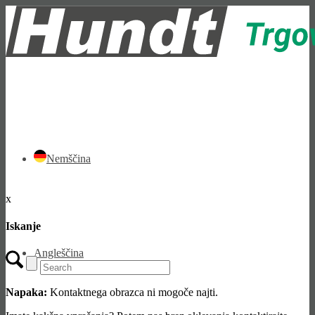
Nemščina
x
Iskanje
Angleščina
Napaka:
Kontaktnega obrazca ni mogoče najti.