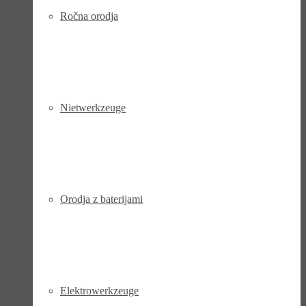
Ročna orodja
Niet­werk­zeuge
Orodja z baterijami
Elektro­werk­zeuge