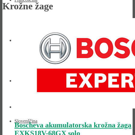
Krožne žage
Italijanski
Slovaščina
Slovenščina
Boscheva akumulatorska krožna žaga
EXKS18V-68GX solo