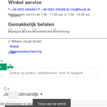
Winkel service
T
+49 0202 430448-0
F
+49 0202 430448-20
info@hundt.de
Kantooruren ma t/m do 7.00 - 17.00 uur, vr 7.00 - 14.00 uur.
Spaans
Gemakkelijk betalen
© Wilhelm Hundt GmbH
Afdruk
Gegevensbescherming
Login
0
0
Je winkelmandje
Uw winkelwagen is leeg
Terug naar de winkel