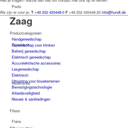
Heb je vragen? Aarzel dan niet om contact met ons op te nemen.
Pools
We zijn er voor je.
T
+49 202 430448-0
F
+49 202 430448-20
info@hundt.de
Zaag
Productcategorieën
Handgereedschap
Tsjechisch
Gereedschap voor klinken
Batterij gereedschap
Elektrisch gereedschap
Accu/elektrische accessoires
Lasgereedschap
Elektrisch
Uitrusting voor bouwterreinen
Nederlands
Bevestigingstechnologie
Arbeidsveiligheid
Nieuws & aanbiedingen
Filters
Frans