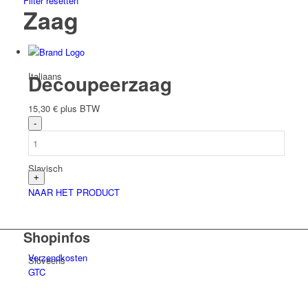
Filter resetten
Zaag
Italiaans
Decoupeerzaag
15,30
€
plus BTW
Slavisch
NAAR HET PRODUCT
Shopinfos
Verzendkosten
Sloveens
GTC