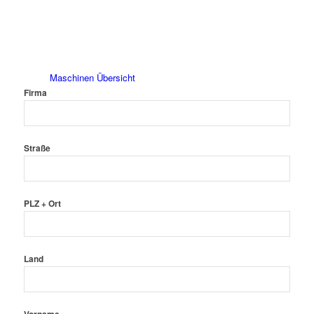
Maschinen Übersicht
Firma
Straße
Isoliermaschinen
PLZ + Ort
Land
Sicken-/Bördelmaschinen