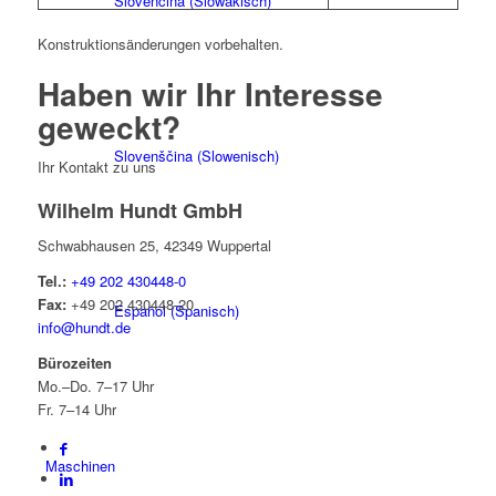
Slovenčina
(
Slowakisch
)
Konstruktionsänderungen vorbehalten.
Haben wir Ihr
Interesse
geweckt?
Slovenščina
(
Slowenisch
)
Ihr Kontakt zu uns
Wilhelm Hundt GmbH
Schwabhausen 25, 42349 Wuppertal
Tel.:
+49 202 430448-0
Fax:
+49 202 430448-20
Español
(
Spanisch
)
info@hundt.de
Bürozeiten
Mo.–Do. 7–17 Uhr
Fr. 7–14 Uhr
Maschinen