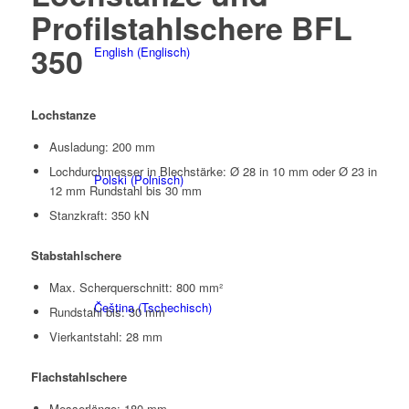
Profilstahlschere BFL
350
English
(
Englisch
)
Lochstanze
Ausladung: 200 mm
Lochdurchmesser in Blechstärke: Ø 28 in 10 mm oder Ø 23 in
Polski
(
Polnisch
)
12 mm Rundstahl bis 30 mm
Stanzkraft: 350 kN
Stabstahlschere
Max. Scherquerschnitt: 800 mm²
Čeština
(
Tschechisch
)
Rundstahl bis: 30 mm
Vierkantstahl: 28 mm
Flachstahlschere
Messerlänge: 180 mm