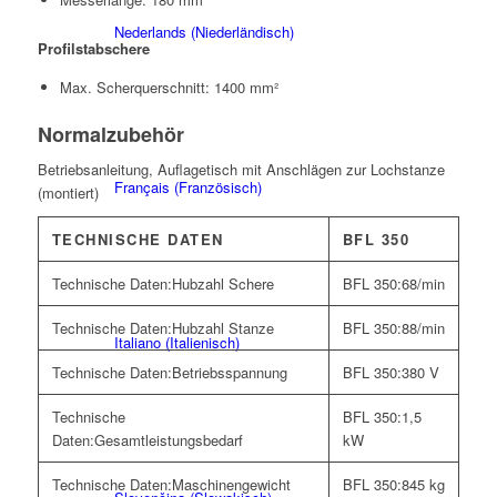
Nederlands
(
Niederländisch
)
Profilstabschere
Max. Scherquerschnitt: 1400 mm²
Normalzubehör
Betriebsanleitung, Auflagetisch mit Anschlägen zur Lochstanze
Français
(
Französisch
)
(montiert)
TECHNISCHE DATEN
BFL 350
Technische Daten:
Hubzahl Schere
BFL 350:
68/min
Technische Daten:
Hubzahl Stanze
BFL 350:
88/min
Italiano
(
Italienisch
)
Technische Daten:
Betriebsspannung
BFL 350:
380 V
Technische
BFL 350:
1,5
Daten:
Gesamtleistungsbedarf
kW
Technische Daten:
Maschinengewicht
BFL 350:
845 kg