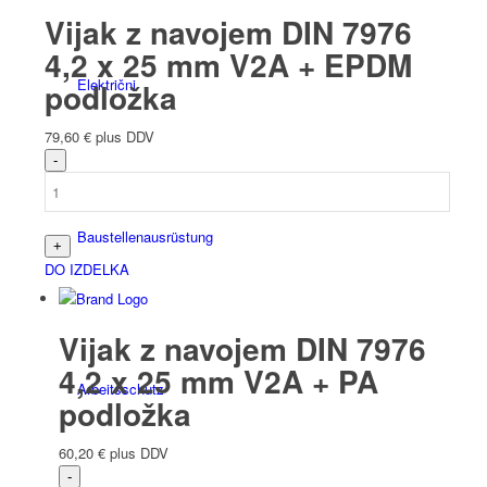
Vijak z navojem DIN 7976
4,2 x 25 mm V2A + EPDM
Električni
podložka
79,60
€
plus DDV
Bau­stellen­aus­rüstung
DO IZDELKA
Vijak z navojem DIN 7976
4,2 x 25 mm V2A + PA
Arbeits­schutz
podložka
60,20
€
plus DDV