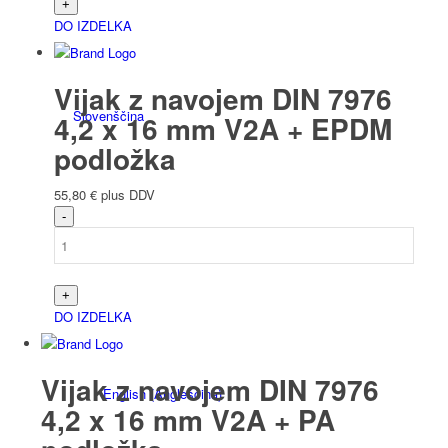
DO IZDELKA
Vijak z navojem DIN 7976
Slovenščina
4,2 x 16 mm V2A + EPDM
podložka
55,80
€
plus DDV
Deutsch
(
Nemščina
)
DO IZDELKA
Vijak z navojem DIN 7976
English
(
Angleščina
)
4,2 x 16 mm V2A + PA