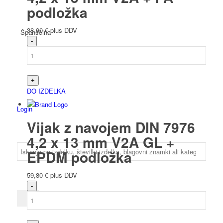
podložka
38,90
€
plus DDV
Španščina
DO IZDELKA
Login
Vijak z navojem DIN 7976
4,2 x 13 mm V2A GL +
EPDM podložka
59,80
€
plus DDV