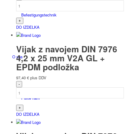
Befesti­gungs­technik
DO IZDELKA
Vijak z navojem DIN 7976
4,2 x 25 mm V2A GL +
O nas
EPDM podložka
97,40
€
plus DDV
Pišite nam
DO IZDELKA