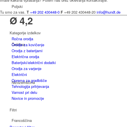
Imate kakšna vprašanja? Potem nas brez oklevanja kontaktirajte.
Poljski
Tu smo za vas.
T
+49 202 430448-0
F
+49 202 430448-20
info@hundt.de
Ø 4,2
Kategorije izdelkov
Ročna orodja
Češčina
Orodja za kovičenje
Orodja z baterijami
Električna orodja
Baterijski/električni dodatki
Orodja za varjenje
Električni
Oprema za gradbišče
Nizozemščina
Tehnologija pritrjevanja
Varnost pri delu
Novice in promocije
Filtri
Francoščina