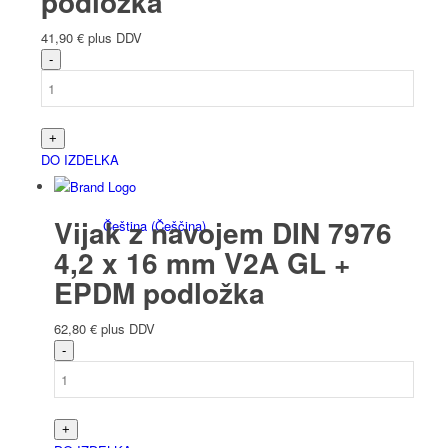
podložka
41,90
€
plus DDV
Polski
(
Poljski
)
DO IZDELKA
Vijak z navojem DIN 7976
Čeština
(
Češčina
)
4,2 x 16 mm V2A GL +
EPDM podložka
62,80
€
plus DDV
Nederlands
(
Nizozemščina
)