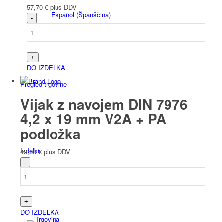
57,70
€
plus DDV
Español
(
Španščina
)
DO IZDELKA
Pregled trgovine
Vijak z navojem DIN 7976
4,2 x 19 mm V2A + PA
podložka
Izdelki
49,50
€
plus DDV
DO IZDELKA
Trgovina