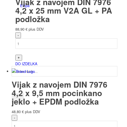
Vijak z navojem DIN 7976
Ekipa
4,2 x 25 mm V2A GL + PA
podložka
88,90
€
plus DDV
Najnovejše novice
DO IZDELKA
Vijak z navojem DIN 7976
4,2 x 9,5 mm pocinkano
jeklo + EPDM podložka
48,80
€
plus DDV