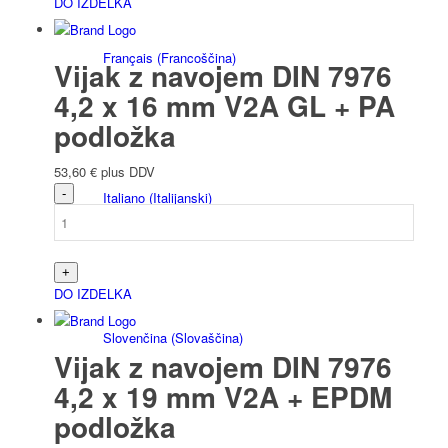
DO IZDELKA
Français
(
Francoščina
)
Vijak z navojem DIN 7976
4,2 x 16 mm V2A GL + PA
podložka
53,60
€
plus DDV
Italiano
(
Italijanski
)
DO IZDELKA
Slovenčina
(
Slovaščina
)
Vijak z navojem DIN 7976
4,2 x 19 mm V2A + EPDM
podložka