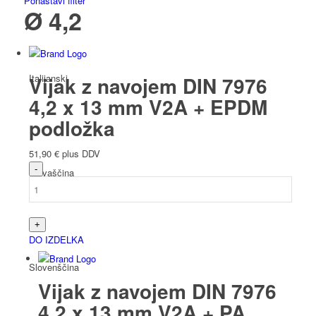
Ponastavi filter
Ø 4,2
Italijanski
Vijak z navojem DIN 7976
4,2 x 13 mm V2A + EPDM
podložka
51,90
€
plus DDV
Slovaščina
DO IZDELKA
Slovenščina
Vijak z navojem DIN 7976
4,2 x 13 mm V2A + PA