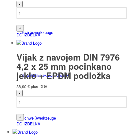
Elektro­werk­zeuge
DO IZDELKA
Vijak z navojem DIN 7976
4,2 x 25 mm pocinkano
jeklo + EPDM podložka
Baterijski/električni dodatki
38,90
€
plus DDV
Schweiß­werk­zeuge
DO IZDELKA