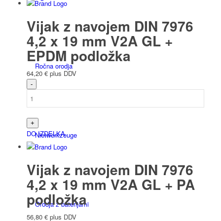
Vijak z navojem DIN 7976
4,2 x 19 mm V2A GL +
EPDM podložka
Ročna orodja
64,20
€
plus DDV
DO IZDELKA
Niet­werk­zeuge
Vijak z navojem DIN 7976
4,2 x 19 mm V2A GL + PA
podložka
Orodja z baterijami
56,80
€
plus DDV