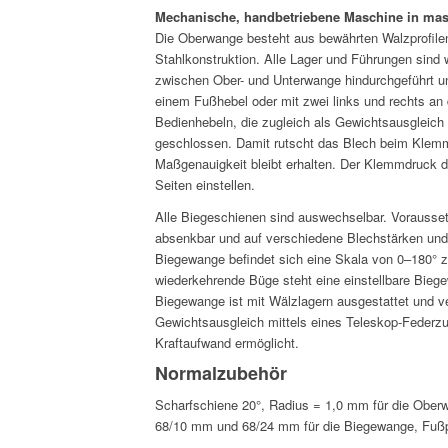
Mechanische, handbetriebene Maschine in mas
Die Oberwange besteht aus bewährten Walzprofilen
Stahlkonstruktion. Alle Lager und Führungen sind 
zwischen Ober- und Unterwange hindurchgeführt u
einem Fußhebel oder mit zwei links und rechts a
Bedienhebeln, die zugleich als Gewichtsausgleic
geschlossen. Damit rutscht das Blech beim Klemm
Maßgenauigkeit bleibt erhalten. Der Klemmdruck d
Seiten einstellen.
Alle Biegeschienen sind auswechselbar. Vorausset
absenkbar und auf verschiedene Blechstärken und R
Biegewange befindet sich eine Skala von 0–180° 
wiederkehrende Büge steht eine einstellbare Bieg
Biegewange ist mit Wälzlagern ausgestattet und ve
Gewichtsausgleich mittels eines Teleskop-Federzu
Kraftaufwand ermöglicht.
Normalzubehör
Scharfschiene 20°, Radius = 1,0 mm für die Ober
68/10 mm und 68/24 mm für die Biegewange, Fuß