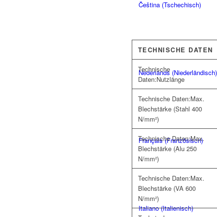
Čeština
(
Tschechisch
)
TECHNISCHE DATEN
Technische
Nederlands
(
Niederländisch
)
Daten:
Nutzlänge
Technische Daten:
Max.
Blechstärke (Stahl 400
N/mm²)
Technische Daten:
Max.
Français
(
Französisch
)
Blechstärke (Alu 250
N/mm²)
Technische Daten:
Max.
Blechstärke (VA 600
N/mm²)
Italiano
(
Italienisch
)