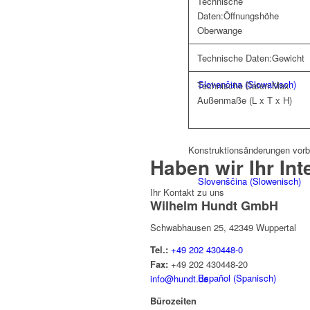
Technische
Daten:
Öffnungshöhe
Oberwange
Technische Daten:
Gewicht
Slovenčina
(
Slowakisch
)
Technische Daten:
Max.
Außenmaße (L x T x H)
Konstruktionsänderungen vorb
Haben wir Ihr
Int
Slovenščina
(
Slowenisch
)
Ihr Kontakt zu uns
Wilhelm Hundt GmbH
Schwabhausen 25, 42349 Wuppertal
Tel.:
+49 202 430448-0
Fax:
+49 202 430448-20
Español
(
Spanisch
)
info@hundt.de
Bürozeiten