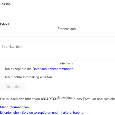
Telefon
E-Mail
Französisch
Italienisch
Ich akzeptiere die
Datenschutzbestimmungen
.
Ich möchte Infomailing erhalten.
Slowakisch
Sie müssen den Inhalt von
reCAPTCHA
laden, um das Formular abzuschicken
Mehr Informationen
Erforderlichen Service akzeptieren und Inhalte entsperren