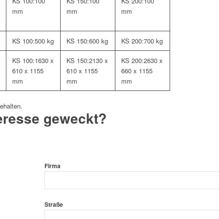
KS 100:
100
KS 150:
100
KS 200:
100
mm
mm
mm
KS 100:
500 kg
KS 150:
600 kg
KS 200:
700 kg
KS 100:
1630 x
KS 150:
2130 x
KS 200:
2630 x
610 x 1155
610 x 1155
660 x 1155
mm
mm
mm
ehalten.
eresse geweckt?
Firma
Straße