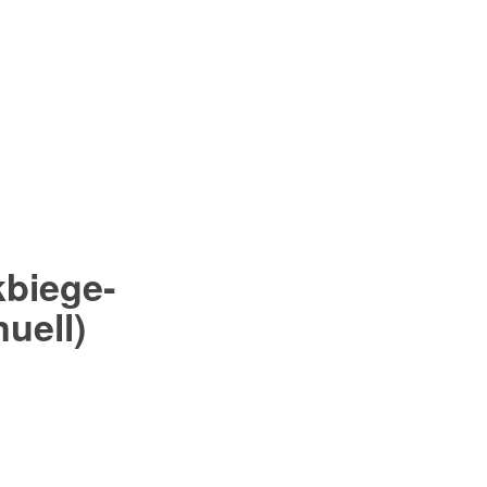
­biege­
uell)