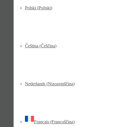
Polski
(
Poljski
)
Čeština
(
Češčina
)
Nederlands
(
Nizozemščina
)
Français
(
Francoščina
)