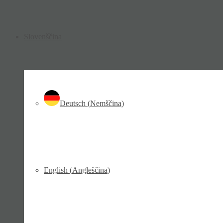
Slovenščina
Deutsch
(
Nemščina
)
English
(
Angleščina
)