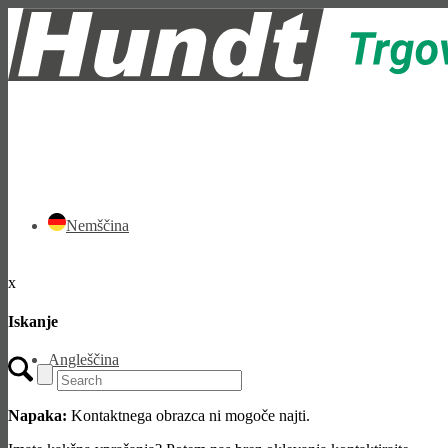
Nemščina
x
Iskanje
Angleščina
Napaka:
Kontaktnega obrazca ni mogoče najti.