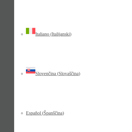
Italiano
(
Italijanski
)
Slovenčina
(
Slovaščina
)
Español
(
Španščina
)