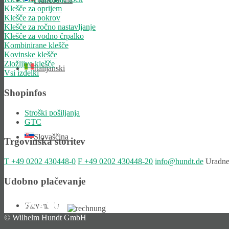
Klešče za oprijem
Klešče za pokrov
Klešče za ročno nastavljanje
Klešče za vodno črpalko
Kombinirane klešče
Kovinske klešče
Zložljive klešče
Italijanski
Vsi izdelki
Shopinfos
Stroški pošiljanja
GTC
Slovaščina
Trgovinska storitev
T
+49 0202 430448-0
F
+49 0202 430448-20
info@hundt.de
Uradne 
Udobno plačevanje
Slovenščina
© Wilhelm Hundt GmbH