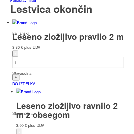
Ponastavi filter
Lestvica okončin
Italijanski
Leseno zložljivo pravilo 2 m
3,30
€
plus DDV
Slovaščina
DO IZDELKA
Leseno zložljivo ravnilo 2
m z obsegom
Slovenščina
3,90
€
plus DDV