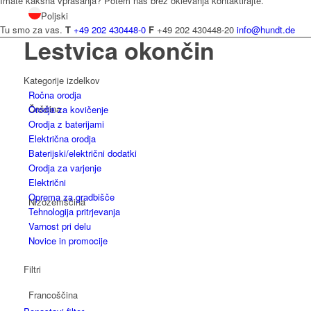
Imate kakšna vprašanja? Potem nas brez oklevanja kontaktirajte.
Poljski
Tu smo za vas.
T
+49 202 430448-0
F
+49 202 430448-20
info@hundt.de
Lestvica okončin
Kategorije izdelkov
Ročna orodja
Češčina
Orodja za kovičenje
Orodja z baterijami
Električna orodja
Baterijski/električni dodatki
Orodja za varjenje
Električni
Oprema za gradbišče
Nizozemščina
Tehnologija pritrjevanja
Varnost pri delu
Novice in promocije
Filtri
Francoščina