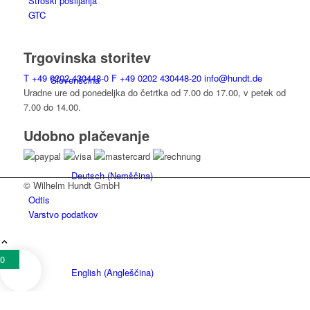
Stroški pošiljanja
GTC
Trgovinska storitev
T
+49 0202 430448-0
F
+49 0202 430448-20
info@hundt.de
Slovenščina
Uradne ure od ponedeljka do četrtka od 7.00 do 17.00, v petek od
7.00 do 14.00.
Udobno plačevanje
Deutsch
(
Nemščina
)
© Wilhelm Hundt GmbH
Odtis
Varstvo podatkov
0
English
(
Angleščina
)