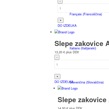
Français
(
Francoščina
)
DO IZDELKA
Slepe zakovice A
Italiano
(
Italijanski
)
13,20
€
plus DDV
DO IZDELKA
Slovenčina
(
Slovaščina
)
Slepe zakovice 
14,50
€
plus DDV