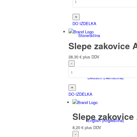
DO IZDELKA
Slovenščina
Slepe zakovice A
28,30
€
plus DDV
Deutsch
(
Nemščina
)
DO IZDELKA
Slepe zakovice 
English
(
Angleščina
)
8,20
€
plus DDV