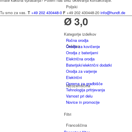
Imate kakšna vprašanja? Potem nas brez oklevanja kontaktirajte.
Poljski
Tu smo za vas.
T
+49 202 430448-0
F
+49 202 430448-20
info@hundt.de
Ø 3,0
Kategorije izdelkov
Ročna orodja
Češčina
Orodja za kovičenje
Orodja z baterijami
Električna orodja
Baterijski/električni dodatki
Orodja za varjenje
Električni
Oprema za gradbišče
Nizozemščina
Tehnologija pritrjevanja
Varnost pri delu
Novice in promocije
Filtri
Francoščina