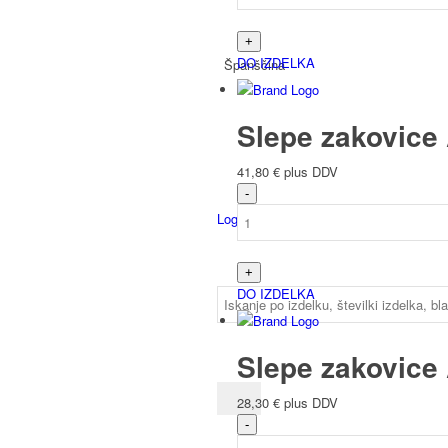
DO IZDELKA
Španščina
Slepe zakovice 
41,80
€
plus DDV
Login
DO IZDELKA
Slepe zakovice 
28,30
€
plus DDV