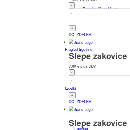
Español
(
Španščina
)
DO IZDELKA
Pregled trgovine
Slepe zakovice 
7,60
€
plus DDV
Izdelki
DO IZDELKA
Slepe zakovice 
Trgovina