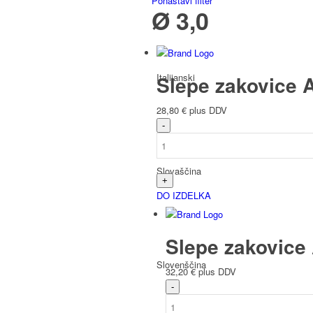
Ponastavi filter
Ø 3,0
Italijanski
Slepe zakovice A
28,80
€
plus DDV
Slovaščina
DO IZDELKA
Slepe zakovice 
Slovenščina
32,20
€
plus DDV